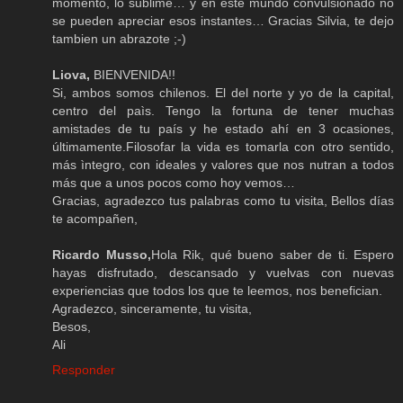
momento, lo sublime… y en este mundo convulsionado no
se pueden apreciar esos instantes… Gracias Silvia, te dejo
tambien un abrazote ;-)
Liova,
BIENVENIDA!!
Si, ambos somos chilenos. El del norte y yo de la capital,
centro del paìs. Tengo la fortuna de tener muchas
amistades de tu país y he estado ahí en 3 ocasiones,
últimamente.Filosofar la vida es tomarla con otro sentido,
más ìntegro, con ideales y valores que nos nutran a todos
más que a unos pocos como hoy vemos…
Gracias, agradezco tus palabras como tu visita, Bellos días
te acompañen,
Ricardo Musso,
Hola Rik, qué bueno saber de ti. Espero
hayas disfrutado, descansado y vuelvas con nuevas
experiencias que todos los que te leemos, nos benefician.
Agradezco, sinceramente, tu visita,
Besos,
Ali
Responder