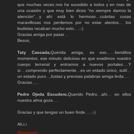
que muchas veces nos ha sucedido a todos y en mas de
una ocasión y que muy bien dices “no siempre damos la
atención”…y ahí está lo hermoso…cuántas cosas
maravillosas nos perdemos por no estar atentos… los
budistas recalcan mucho esto….;-)
Gracias amiga por pasar…
Besos,
Taty Cascada,
Querida amiga, es eso……benditos
momentos, ese minuto delicioso en que evadimos nuestro
cuerpo terrenal y entramos a nuevos portales….Y
si….comprendo perfectamente…es un estado único, sutil…
un estado puro…Justas y precisas palabras amiga linda….
Gracias…..
Pedro Ojeda Escudero,
Querido Pedro…ahí… en ellos
nuestra alma goza….
Gracias y que tengas un buen finde…..;-)
Ali♫♪
Responder