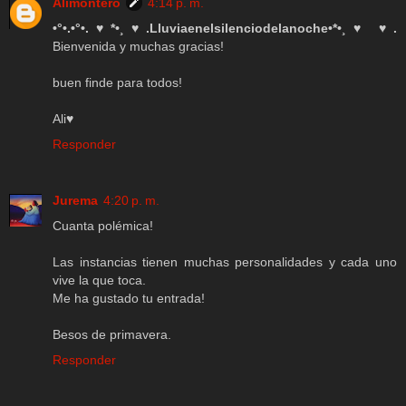
Alimontero
4:14 p. m.
•°•.•°•.♥*•¸♥.Lluviaenelsilenciodelanoche•*•¸♥ ♥.
Bienvenida y muchas gracias!
buen finde para todos!
Ali♥
Responder
Jurema
4:20 p. m.
Cuanta polémica!
Las instancias tienen muchas personalidades y cada uno
vive la que toca.
Me ha gustado tu entrada!
Besos de primavera.
Responder