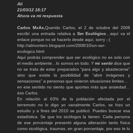
Ali
21/03/12 18:17
Ahora va mi respuesta
Carlos MxAx,
Querido Carlos, el 2 de octubre del 2008
escribí una entrada relativa a
Ser Ecológico
…aquí va el
enlace porque no sé hacerlo desde aquí, sorry ;-(
http://alimontero.blogspot.com/2008/10/un-ser-
ecologico.html
Aquí podrás comprender que ser ecológico no es solo con
el medio ambiente…lo somos en todo. Y
mi sentir
dice que
no se trata de estar preparados “para algo y abastecerse”
sino que existe la posibilidad de “abrir imágenes y
sensaciones” a personas que vivieron situaciones limites…
en ese sentido no siento que aportes más que ansiedad…
èso Carlos.
En relaciòn al 63% de la población afectada por el
terremoto no lo digo yo vanalmente Carlos, se hizo un
estudio y a fines del 2010 se publicó. Puedes buscar esa
estadística. Se que los sicólogos la tienen. Cada persona
de ese porcentaje presentó alguna alteración tanto física
como sicológica, traumas, en gran porcentaje, por eso te lo