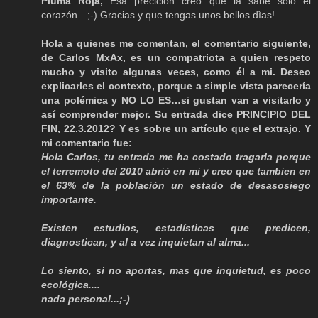
Pluma Roja,
Esa precición creo que la sabe sólo el
corazón…;-) Gracias y que tengas unos bellos dìas!
Hola a quienes me comentan, el comentario siguiente,
de Carlos MxAx, es un compatriota a quien respeto
mucho y visito algunas veces, como él a mi. Deseo
explicarles el contexto, porque a simple vista parecería
una polémica y NO LO ES…si gustan van a visitarlo y
así comprender mejor. Su entrada dice PRINCIPIO DEL
FIN, 22.3.2012? Y es sobre un artículo que el extrajo. Y
mi comentario fue:
Hola Carlos, tu entrada me ha costado tragarla porque
el terremoto del 2010 abrió en mi y creo que tambien en
el 63% de la población un estado de desasosiego
importante.
Existen estudios, estadísticas que predicen,
diagnostican, y al a vez inquietan al alma...
Lo siento, si no aportas, mas que inquietud, es poco
ecológica....
nada personal...;-)