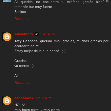
Ali querida, no encuentro tu teléfono,,,¿estás bien?.El
remezón fue muy fuerte.
Besitos.
Responder
Alimontero
9:42 a. m.
Taty Cascada,
querida mía...gracias, muchas gracias por
acordarte de mi.
Estoy mejor de lo que pensé...;-)
Gracias
va correo ;-)
Ali
Responder
carlosmxax
12:12 p. m.
HOLA!
muy buen texto, y muy cierto...