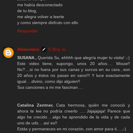
me había desconectado
de tu blog,
me alegra volver a leerte
y como siempre disfruto con ello
Responder
Alimontero
5:30 p. m.
SUSANA ,
Querida Su, ehhhh que alegría mujer tu visita! ;-)
Este video tiene, supongo, unos 20 años…. Wouw!!
No?....si no fuera por sus canas y surcos en su cara...son
20 años y éstos no pasan en vano!!! Y luce exactamente
igual….divino, como dijo alguien!!
Sus canciones a mi me fascinan….
Catalina Zentner,
Cata hermosa, quién me conoció y
ahora te lee no podría creerlo …. Jajajajaja! Parece que
algo he crecido….algo he aprendido de la vida y de cada
uno de uds….así es!!
Estás y permaneces en mi corazón, con amor para ti….;-)