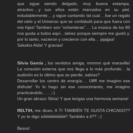
que sigue siendo delgado, muy buena estampa,
atractivo….y sus años están marcados en su piel,
indudablemente….y sigue cantando tal cual….fue un regalo
del cielo y el Universo que se confabuló para que fuera con
mis hijas! Tambien son “ochenteras”…. La música de los 80
nos gusta a todos aquí…talvez porque siempre me gustó y,
por lo tanto, nacieron y crecieron con ella… jajajjaa!
Saludos Aída! Y gracias!
Silvia García ,
los sentidos amiga, mmmm qué maravilla!
La conexión externa que nos llega a lo más profundo….la
audición es lo último que se pierde, sabías?
Desarrollar los centro de energía…. Uffff me imagino ese
disfrute! Yo lo hago sin ese conocimiento, me imagino
practicándolo……;-)
Un gran abrazo Silvia! Y que tengas una hermosa semana!
RELTIH,
me dices: A TI TAMBIÉN TE GUSTA CHICAGO??
Y yo te digo síiiiiiiiiiiiiiiiiiiiiiiii!! También a ti?? ;-)
Besos!