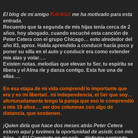
Karesz
El blog de mi amigo
me ha motivado para esta
entrada.
Recuerdo que la segunda de mis hijas tenía cerca de 2
años, hoy abogado, cuando escuché esta canción de
Peter Cetera con el grupo Chicago… esto alrededor del
año 83, aprox. Había aprendido a conducir hacía poco y
poner su silla en el auto y conducir era como extender
mis alas y volar….
Existen notas, melodías que elevan tu Ser, tu espíritu se
libera y el Alma ríe y danza contigo. Esta fue una de
ellas….
En esa etapa de mi vida comprendí lo importante que
era y es mi libertad.. mi independencia, el Ser que soy…
afortunadamente tengo la pareja que eso lo comprendió
a mis 19 años…. ser dos columnas con algo de
distancia, que sostienen.
¡Quien diría que hace dos meses atrás Peter Cetera
estuvo aquí y tuvimos la oportunidad de asistir, con mis
hijas , a SU Concierto en mi país….disfrutar cantando