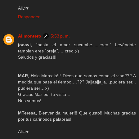
Ali♫♥
Responder
Alimontero
5:53 p. m.
jocavi,
“hasta el amor sucumbe......creo.” Leyéndote
tambien eres “oreja”, …creo ;-)
Saludos y gracias!!!
MAR,
Hola Marcela!!! Dices que somos como el vino??? A
medida que pasa el tiempo….??? Jajjaajjajja…pudiera ser,..
pudiera ser…;-)
Gracias Mar por tu visita…
Nos vemos!
MTeresa,
Bienvenida mujer!!! Que gusto!! Muchas gracias
por tus cariñosos palabras!
Ali♫♥