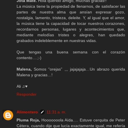
Jota Mate.
Hola querido amigo, muchas gracias!!
La música tiene la propiedad de llenarnos, de satisfacer las
partes de nuestra alma que ansían expresar gozo,
nostalgia, lamento, tristeza, deleite. Y, al igual que el amor,
la música tiene la capacidad de tocar nuestros corazones,
recordarnos personas, lugares y acontecimientos que,
mediante melodías tristes o alegres, han quedado
grabados indeleblemente en nuestras vidas.
Que tengas una buena semana con el corazón
contento….;-)
Malena,
Somos “orejas” ,,, jajajajaja…Un abrazo querida
Malena y gracias…!
Ali ♫♥
Responder
Alimontero
11:31 a. m.
Pluma Roja,
Hooooooola Aída…. Estuve cerquita de Peter
Cétera, cuando dije que lucía exactamente igual, me refería